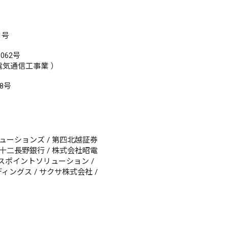
1号
62号
気通信工事業 ）
8号
ューションズ / 第四北越証券
八十二長野銀行 / 株式会社昭電
ロスポイントソリューション /
ィングス / サクサ株式会社 /