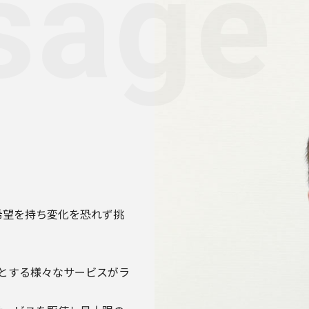
sage
会社
変わ
IT source makes brigh
希望を持ち変化を恐れず挑
めとする様々なサービスがラ