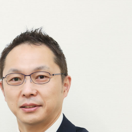
の未来が
る！
t company